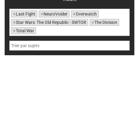
×
Last Fight
×
NeuroVoider
×
Overwatch
×
Star Wars: The Old Republic - SWTOR
×
The Division
×
Total War