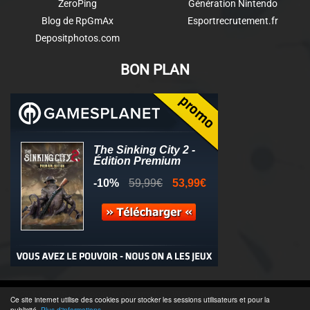
ZeroPing
Génération Nintendo
Blog de RpGmAx
Esportrecrutement.fr
Depositphotos.com
BON PLAN
© 2011-2025 - Association Clamidra -
Wordpress
Ce site internet utilise des cookies pour stocker les sessions utilisateurs et pour la
publicité.
Plus d'informations