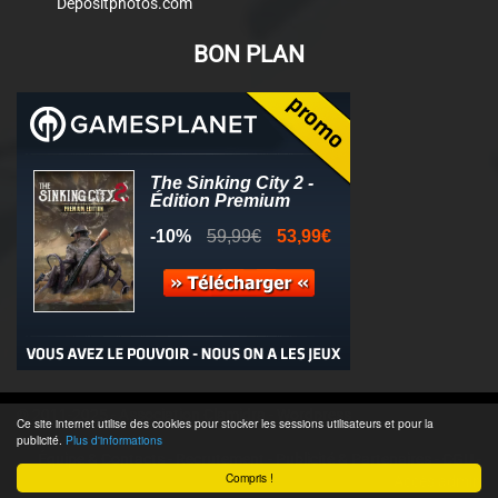
Depositphotos.com
BON PLAN
© 2011-2025 - Association Clamidra -
Wordpress
Ce site internet utilise des cookies pour stocker les sessions utilisateurs et pour la
publicité.
Plus d'informations
Équipe & Contacts
-
Recrutement
-
Publicité & Partenaires
-
CGU
-
Compris !
Accès admin