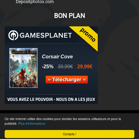
Depositphotos.com
BON PLAN
© 2011-2025 - Association Clamidra -
Wordpress
Ce site internet utilise des cookies pour stocker les sessions utilisateurs et pour la
publicité.
Plus d'informations
Équipe & Contacts
-
Recrutement
-
Publicité & Partenaires
-
CGU
-
Compris !
Accès admin