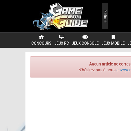
Publicité
CONCOURS
JEUX PC
JEUX CONSOLE
JEUX MOBILE
J
Aucun article ne corres
N'hésitez pas à nous
envoyer