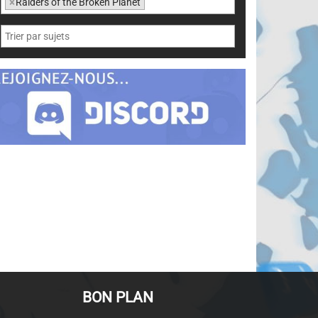
×
Raiders of the Broken Planet
BON PLAN