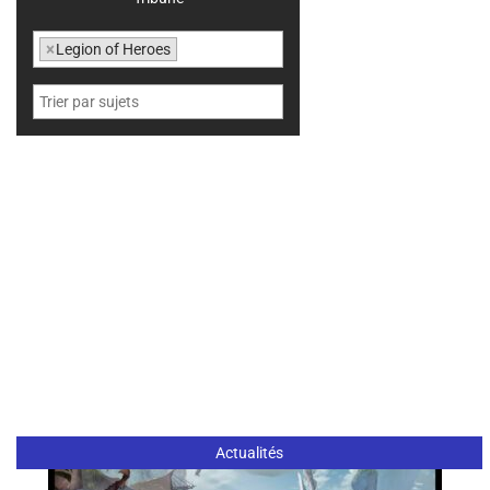
×
Legion of Heroes
Actualités