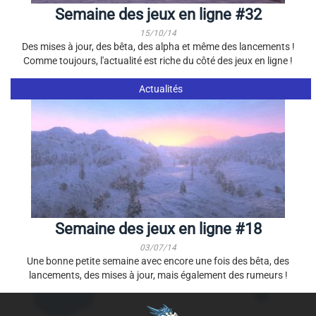
Semaine des jeux en ligne #32
15/10/14
Des mises à jour, des bêta, des alpha et même des lancements !
Comme toujours, l'actualité est riche du côté des jeux en ligne !
Actualités
Semaine des jeux en ligne #18
03/07/14
Une bonne petite semaine avec encore une fois des bêta, des
lancements, des mises à jour, mais également des rumeurs !