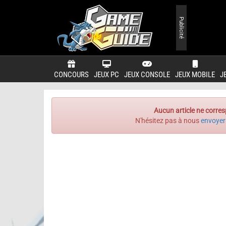
Publicité
CONCOURS
JEUX PC
JEUX CONSOLE
JEUX MOBILE
J
Aucun article ne corres
N'hésitez pas à nous
envoyer