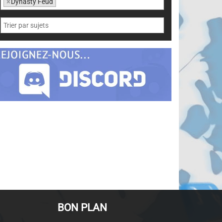
×
Dynasty Feud
BON PLAN