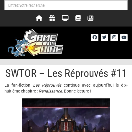
SWTOR – Les Réprouvés #11
La fan-fiction
Les Réprouvés
continue avec aujourd'hui le dix-
huitième chapitre :
Renaissance
. Bonne lecture !