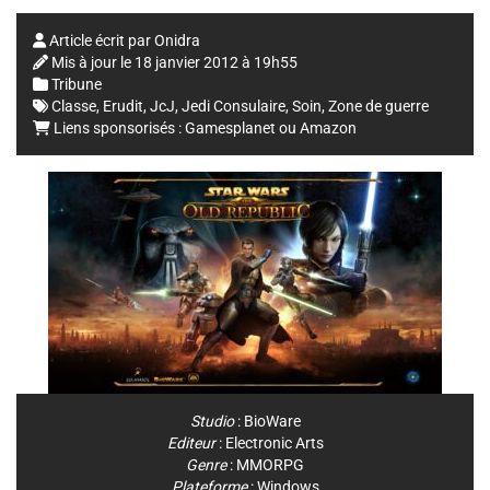
Article écrit par
Onidra
Mis à jour le
18 janvier 2012 à 19h55
Tribune
Classe
,
Erudit
,
JcJ
,
Jedi Consulaire
,
Soin
,
Zone de guerre
Liens sponsorisés :
Gamesplanet
ou
Amazon
Studio
:
BioWare
Editeur
:
Electronic Arts
Genre
:
MMORPG
Plateforme
:
Windows