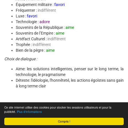
Équipement militaire :
favori
Fréquenter :
indifférent
Luxe :
favori
Technologie :
adore
Souvenirs de la République :
aime
Souvenirs de l’Empire :
aime
Artéfact Culturel :
indifférent
Trophée :
indifférent
Bien de la pègre :
aime
Choix de dialogue :
Aime: les solutions intelligentes, penser sur le long terme, la
technologie, le pragmatisme
Déteste: l'idéologie, l'honnêteté, les actions égoïstes sans gain
à long terme clair
Nom: Enseigne Raina Temple
Ce site internet utilise des cookies pour stocker les sessions utilisateurs et pour la
Cadeaux de compagnons :
publicité.
Plus d'informations
Arme :
aime
Compris !
Équipement militaire :
favori