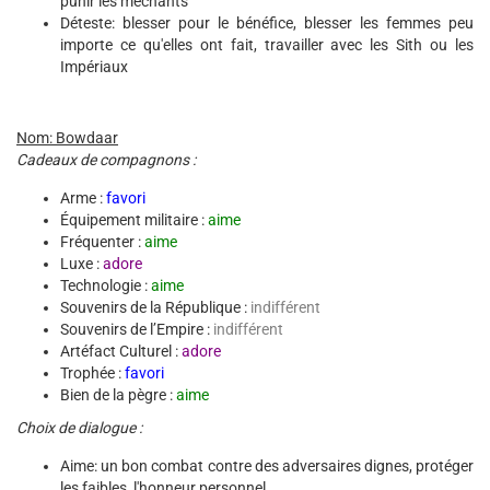
punir les méchants
Déteste: blesser pour le bénéfice, blesser les femmes peu
importe ce qu'elles ont fait, travailler avec les Sith ou les
Impériaux
Nom: Bowdaar
Cadeaux de compagnons :
Arme :
favori
Équipement militaire :
aime
Fréquenter :
aime
Luxe :
adore
Technologie :
aime
Souvenirs de la République :
indifférent
Souvenirs de l’Empire :
indifférent
Artéfact Culturel :
adore
Trophée :
favori
Bien de la pègre :
aime
Choix de dialogue :
Aime: un bon combat contre des adversaires dignes, protéger
les faibles, l'honneur personnel