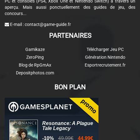
PC et consoles (PS4, Xbox One et Nintendo Switch) à travers un
aperçu. Mais aussi ponctuellement des guides de jeu, des
concours...
E-mail :
contact@game-guide.fr
PARTENAIRES
Gamikaze
Télécharger Jeu PC
ZeroPing
Génération Nintendo
Blog de RpGmAx
Esportrecrutement.fr
Depositphotos.com
BON PLAN