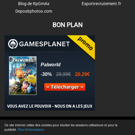
Blog de RpGmAx
Esportrecrutement.fr
Depositphotos.com
BON PLAN
© 2011-2025 - Association Clamidra -
Wordpress
Ce site internet utilise des cookies pour stocker les sessions utilisateurs et pour la
publicité.
Plus d'informations
Équipe & Contacts
-
Recrutement
-
Publicité & Partenaires
-
CGU
-