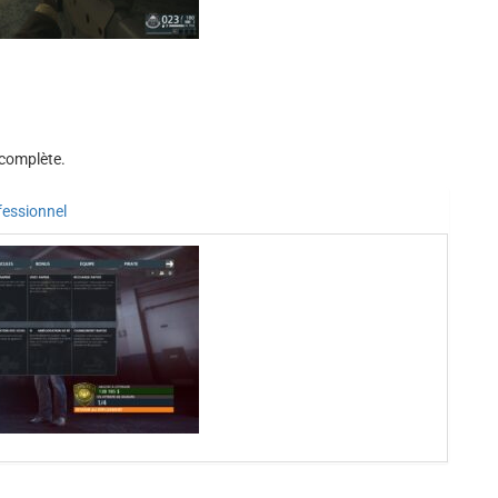
 complète.
fessionnel