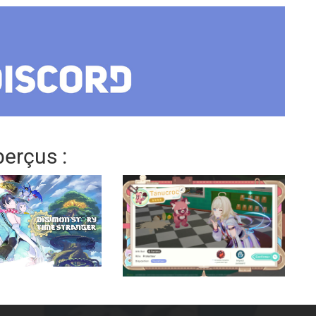
erçus :