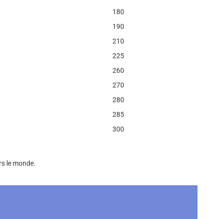
180
190
210
225
260
270
280
285
300
rs le monde.