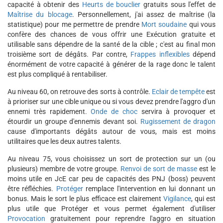
capacité à obtenir des
Heurts de bouclier
gratuits sous l'effet de
Maîtrise du blocage
. Personnellement, j'ai assez de maîtrise (la
statistique) pour me permettre de prendre
Mort soudaine
qui vous
confère des chances de vous offrir une Exécution gratuite et
utilisable sans dépendre de la santé de la cible ; c'est au final mon
troisième sort de dégâts. Par contre,
Frappes inflexibles
dépend
énormément de votre capacité à générer de la rage donc le talent
est plus compliqué à rentabiliser.
Au niveau 60, on retrouve des sorts à contrôle.
Eclair de tempête
est
à prioriser sur une cible unique ou si vous devez prendre l'aggro d'un
ennemi très rapidement.
Onde de choc
servira à provoquer et
étourdir un groupe d'ennemis devant soi.
Rugissement de dragon
cause d'importants dégâts autour de vous, mais est moins
utilitaires que les deux autres talents.
Au niveau 75, vous choisissez un sort de protection sur un (ou
plusieurs) membre de votre groupe.
Renvoi de sort de masse
est le
moins utile en JcE car peu de capacités des PNJ (boss) peuvent
être réfléchies.
Protéger
remplace l'intervention en lui donnant un
bonus. Mais le sort le plus efficace est clairement
Vigilance
, qui est
plus utile que Protéger et vous permet également d'utiliser
Provocation
gratuitement pour reprendre l'aggro en situation