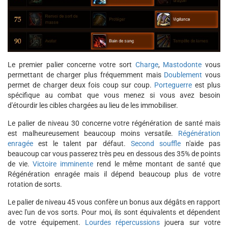
Le premier palier concerne votre sort
Charge
,
Mastodonte
vous
permettant de charger plus fréquemment mais
Doublement
vous
permet de charger deux fois coup sur coup.
Porteguerre
est plus
spécifique au combat que vous menez si vous avez besoin
d'étourdir les cibles chargées au lieu de les immobiliser.
Le palier de niveau 30 concerne votre régénération de santé mais
est malheureusement beaucoup moins versatile.
Régénération
enragée
est le talent par défaut.
Second souffle
n'aide pas
beaucoup car vous passerez très peu en dessous des 35% de points
de vie.
Victoire imminente
rend le même montant de santé que
Régénération enragée mais il dépend beaucoup plus de votre
rotation de sorts.
Le palier de niveau 45 vous confère un bonus aux dégâts en rapport
avec l'un de vos sorts. Pour moi, ils sont équivalents et dépendent
de votre équipement.
Lourdes répercussions
jouera sur votre