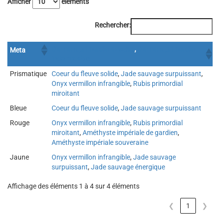
Afficher
éléments
Rechercher:
Diamant primordial austère
,
Diamant primordial
Meta
indomptable
Prismatique
Coeur du fleuve solide
,
Jade sauvage surpuissant
,
Onyx vermillon infrangible
,
Rubis primordial
miroitant
Bleue
Coeur du fleuve solide
,
Jade sauvage surpuissant
Rouge
Onyx vermillon infrangible
,
Rubis primordial
miroitant
,
Améthyste impériale de gardien
,
Améthyste impériale souveraine
Jaune
Onyx vermillon infrangible
,
Jade sauvage
surpuissant
,
Jade sauvage énergique
Affichage des éléments 1 à 4 sur 4 éléments
❮
1
❯