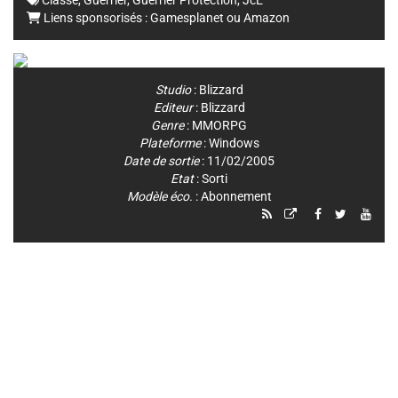
Classe
,
Guerrier
,
Guerrier Protection
,
JcE
Liens sponsorisés :
Gamesplanet
ou
Amazon
Studio
:
Blizzard
Editeur
:
Blizzard
Genre
:
MMORPG
Plateforme
:
Windows
Date de sortie
: 11/02/2005
Etat
: Sorti
Modèle éco.
: Abonnement