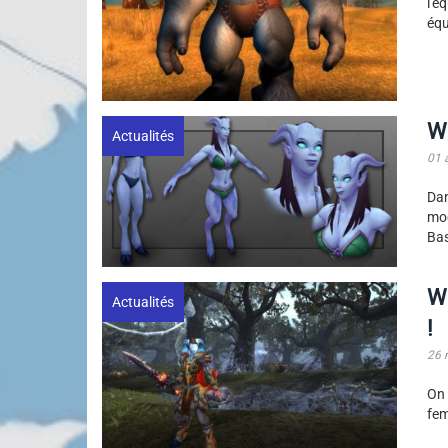
l'é
équ
Wo
Actualités
01 
Dan
mod
Bas
Wo
Actualités
!
26 
On 
fem