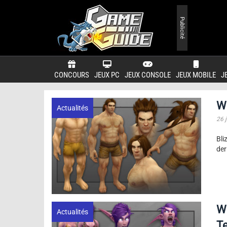
Publicité
CONCOURS
JEUX PC
JEUX CONSOLE
JEUX MOBILE
J
W
Actualités
26 
Bli
der
Wo
Actualités
Te