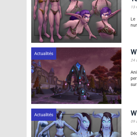
13 
Le 
num
W
Actualités
24 
An
per
sur
Wo
Actualités
09 
Déc