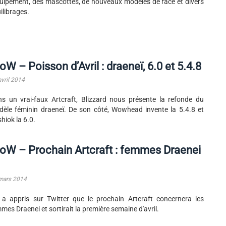
quipement, des mascottes, de nouveaux modèles de race et divers
ilibrages.
W – Poisson d’Avril : draeneï, 6.0 et 5.4.8
avril 2014
s un vrai-faux Artcraft, Blizzard nous présente la refonde du
èle féminin draeneï. De son côté, Wowhead invente la 5.4.8 et
hiok la 6.0.
W – Prochain Artcraft : femmes Draenei
mars 2014
a appris sur Twitter que le prochain Artcraft concernera les
mes Draenei et sortirait la première semaine d'avril.