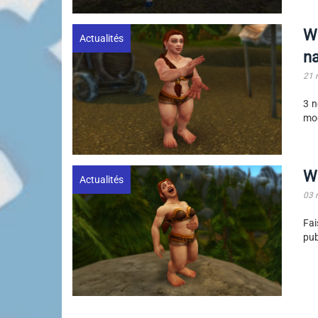
Wo
Actualités
n
21 
3 n
mod
Wo
Actualités
03 
Fai
pub