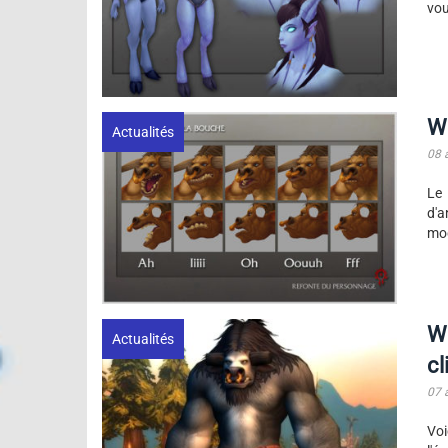
vou
Wo
Actualités
08 
Le 
d'a
mod
Wo
Actualités
cl
07 
Voi