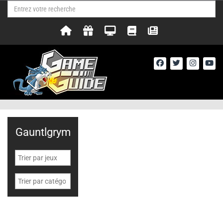
Gauntlgrym