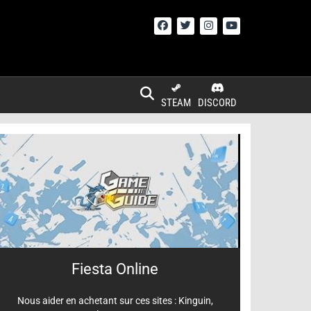
STEAM
DISCORD
Fiesta Online
Nous aider en achetant sur ces sites :
Kinguin
,