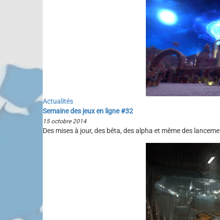
Actualités
Semaine des jeux en ligne #32
15 octobre 2014
Des mises à jour, des bêta, des alpha et même des lancement