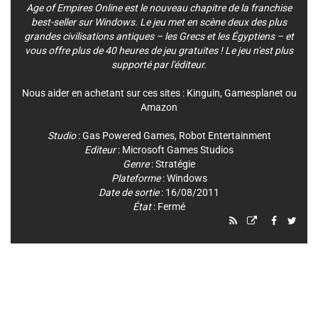
Age of Empires Online est le nouveau chapitre de la franchise
best-seller sur Windows. Le jeu met en scène deux des plus
grandes civilisations antiques – les Grecs et les Égyptiens – et
vous offre plus de 40 heures de jeu gratuites ! Le jeu n'est plus
supporté par l'éditeur.
Nous aider en achetant sur ces sites :
Kinguin
,
Gamesplanet
ou
Amazon
Studio
:
Gas Powered Games
,
Robot Entertainment
Editeur
:
Microsoft Games Studios
Genre
:
Stratégie
Plateforme
:
Windows
Date de sortie
: 16/08/2011
État
: Fermé