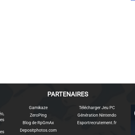
PARTENAIRES
Gamikaze
Télécharger Jeu PC
éo,
ZeroPing
Génération Nintendo
es
Blog de RpGmAx
Esportrecrutement.fr
Depositphotos.com
des