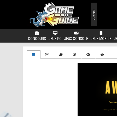
Publicité
CONCOURS
JEUX PC
JEUX CONSOLE
JEUX MOBILE
J