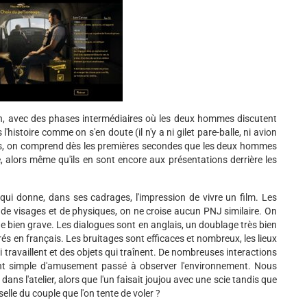
son, avec des phases intermédiaires où les deux hommes discutent
histoire comme on s'en doute (il n'y a ni gilet pare-balle, ni avion
lles, on comprend dès les premières secondes que les deux hommes
alors même qu'ils en sont encore aux présentations derrière les
ui donne, dans ses cadrages, l'impression de vivre un film. Les
 de visages et de physiques, on ne croise aucun PNJ similaire. On
 de bien grave. Les dialogues sont en anglais, un doublage très bien
rés en français. Les bruitages sont efficaces et nombreux, les lieux
 travaillent et des objets qui traînent. De nombreuses interactions
ment simple d'amusement passé à observer l'environnement. Nous
ans l'atelier, alors que l'un faisait joujou avec une scie tandis que
selle du couple que l'on tente de voler ?