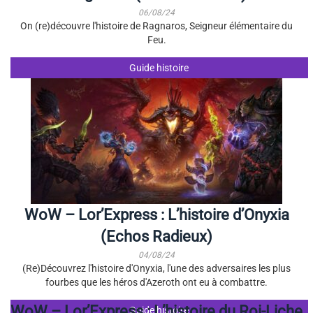
06/08/24
On (re)découvre l'histoire de Ragnaros, Seigneur élémentaire du
Feu.
Guide histoire
WoW – Lor’Express : L’histoire d’Onyxia
(Echos Radieux)
04/08/24
(Re)Découvrez l'histoire d'Onyxia, l'une des adversaires les plus
fourbes que les héros d'Azeroth ont eu à combattre.
WoW – Lor’Express : L’histoire du Roi-Liche
Guide histoire