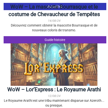
WoW – La mascotte Bourrasque et le
Actualités
costume de Chevaucheur de Tempêtes
14/08/24
Découvrez comment obtenir la mascotte Bourrasque et de
nouveaux coloris de transmo.
Guide histoire
WoW – Lor’Express : Le Royaume Arathi
12/08/24
Le Royaume Arathi est une tribu maintenant disparue sur Azeroth...
ou presque.