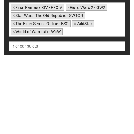
×
Final Fantasy XIV - FFXIV
×
Guild Wars 2 - GW2
×
Star Wars: The Old Republic - SWTOR
×
The Elder Scrolls Online - ESO
×
WildStar
×
World of Warcraft - WoW