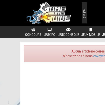
Publicité
CONCOURS
JEUX PC
JEUX CONSOLE
JEUX MOBILE
J
Aucun article ne corres
N'hésitez pas à nous
envoyer