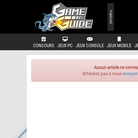
Publicité
CONCOURS
JEUX PC
JEUX CONSOLE
JEUX MOBILE
J
Aucun article ne corres
N'hésitez pas à nous
envoyer