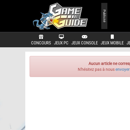
Publicité
CONCOURS
JEUX PC
JEUX CONSOLE
JEUX MOBILE
J
Aucun article ne corres
N'hésitez pas à nous
envoyer