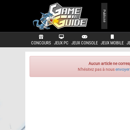
Publicité
CONCOURS
JEUX PC
JEUX CONSOLE
JEUX MOBILE
J
Aucun article ne corres
N'hésitez pas à nous
envoyer