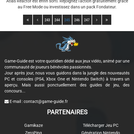
Atlas Reactor est enfin sorti. Rejoignez l'action gratuitement grâce
au Free Mode ou investissez dans un pack Fondateur.
243
244
245
246
247
Game-Guide est votre quotidien dédié aux jeux vidéo, animé par une
communauté de joueurs bénévoles passionnés.
Jour après jour, nous vous guidons dans la jungle des nouveautés
PC et consoles (PS4, Xbox One et Nintendo Switch) à travers un
aperçu. Mais aussi ponctuellement des guides de jeu, des
concours...
E-mail :
contact@game-guide.fr
PARTENAIRES
Gamikaze
Télécharger Jeu PC
ZeroPing
Génération Nintendo