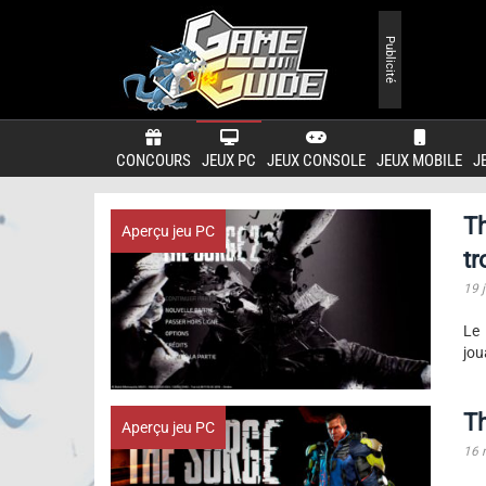
Publicité
CONCOURS
JEUX PC
JEUX CONSOLE
JEUX MOBILE
J
Th
Aperçu jeu PC
t
19 j
Le 
jou
Th
Aperçu jeu PC
16 