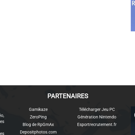
PARTENAIRES
Gamikaze
Télécharger Jeu PC
éo,
ZeroPing
Génération Nintendo
es
Blog de RpGmAx
Esportrecrutement.fr
Depositphotos.com
des