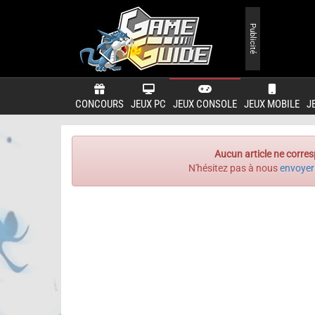
Publicité
CONCOURS
JEUX PC
JEUX CONSOLE
JEUX MOBILE
J
Aucun article ne corres
N'hésitez pas à nous
envoyer