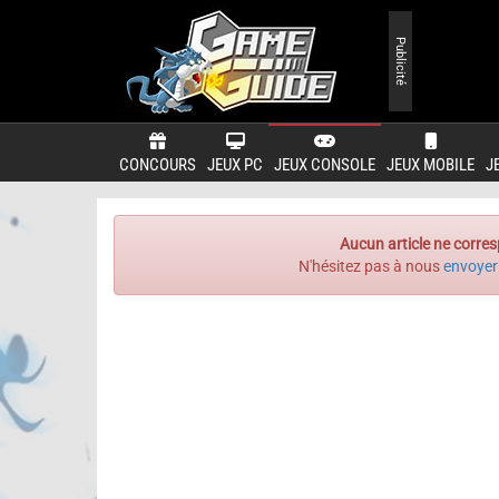
Publicité
CONCOURS
JEUX PC
JEUX CONSOLE
JEUX MOBILE
J
Aucun article ne corres
N'hésitez pas à nous
envoyer