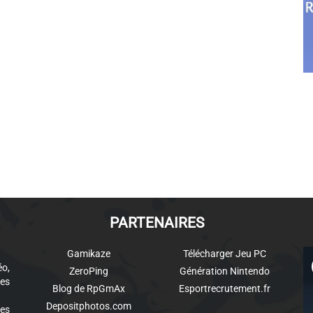
PARTENAIRES
Gamikaze
Télécharger Jeu PC
éo,
ZeroPing
Génération Nintendo
es
Blog de RpGmAx
Esportrecrutement.fr
Depositphotos.com
des