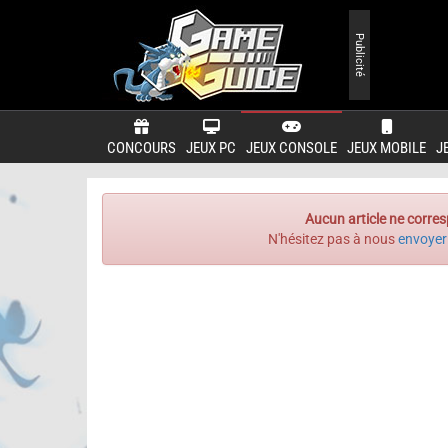
Publicité
CONCOURS
JEUX PC
JEUX CONSOLE
JEUX MOBILE
J
Aucun article ne corres
N'hésitez pas à nous
envoyer