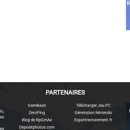
PARTENAIRES
Gamikaze
Télécharger Jeu PC
éo,
ZeroPing
Génération Nintendo
es
Blog de RpGmAx
Esportrecrutement.fr
Depositphotos.com
des