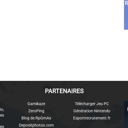
PARTENAIRES
Gamikaze
Télécharger Jeu PC
éo,
ZeroPing
Génération Nintendo
es
Blog de RpGmAx
Esportrecrutement.fr
Depositphotos.com
des