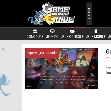
Publicité
CONCOURS
JEUX PC
JEUX CONSOLE
JEUX MOBILE
J
G
Aperçu jeu console
28 
End
l'o