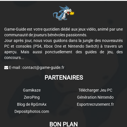
Game-Guide est votre quotidien dédié aux jeux vidéo, animé par une
communauté de joueurs bénévoles passionnés.
Jour après jour, nous vous guidons dans la jungle des nouveautés
PC et consoles (PS4, Xbox One et Nintendo Switch) à travers un
aperçu. Mais aussi ponctuellement des guides de jeu, des
concours...
E-mail :
contact@game-guide.fr
PARTENAIRES
Gamikaze
Télécharger Jeu PC
ZeroPing
Génération Nintendo
Blog de RpGmAx
Esportrecrutement.fr
Depositphotos.com
BON PLAN