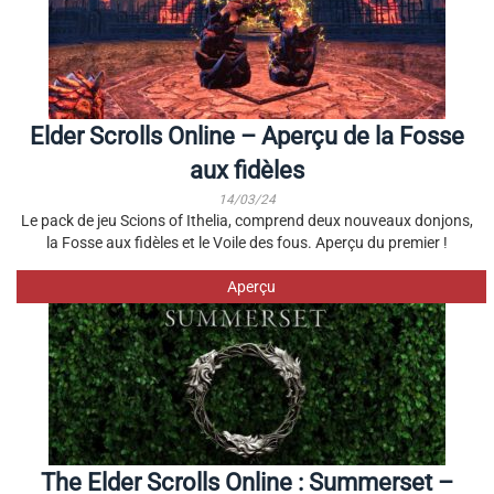
Elder Scrolls Online – Aperçu de la Fosse
aux fidèles
14/03/24
Le pack de jeu Scions of Ithelia, comprend deux nouveaux donjons,
la Fosse aux fidèles et le Voile des fous. Aperçu du premier !
Aperçu
The Elder Scrolls Online : Summerset –