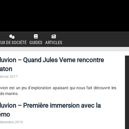
EUX DE SOCIÉTÉ
GUIDES
ARTICLES
luvion – Quand Jules Verne rencontre
aton
février 2017
uvion est un jeu d’exploration apaisant qui nous fait découvrir les
ds marins.
luvion – Première immersion avec la
émo
décembre 2016