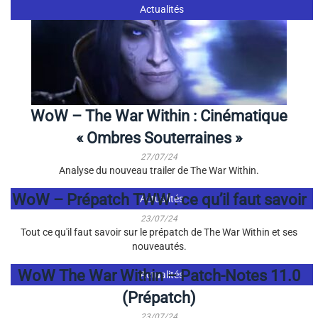
Actualités
WoW – The War Within : Cinématique
« Ombres Souterraines »
27/07/24
Analyse du nouveau trailer de The War Within.
WoW – Prépatch TWW : ce qu’il faut savoir
Actualités
23/07/24
Tout ce qu'il faut savoir sur le prépatch de The War Within et ses
nouveautés.
WoW The War Within – Patch-Notes 11.0
Actualités
(Prépatch)
23/07/24