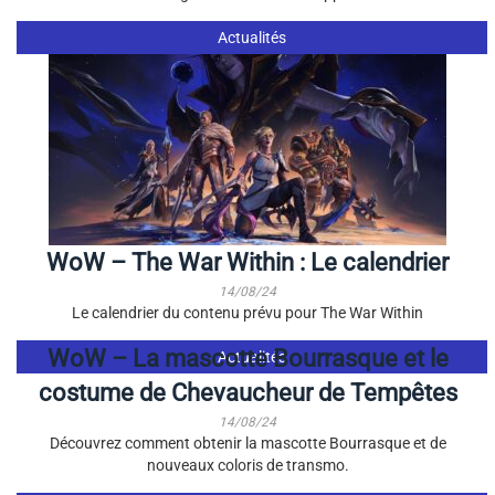
Actualités
WoW – The War Within : Le calendrier
14/08/24
Le calendrier du contenu prévu pour The War Within
WoW – La mascotte Bourrasque et le
Actualités
costume de Chevaucheur de Tempêtes
14/08/24
Découvrez comment obtenir la mascotte Bourrasque et de
nouveaux coloris de transmo.