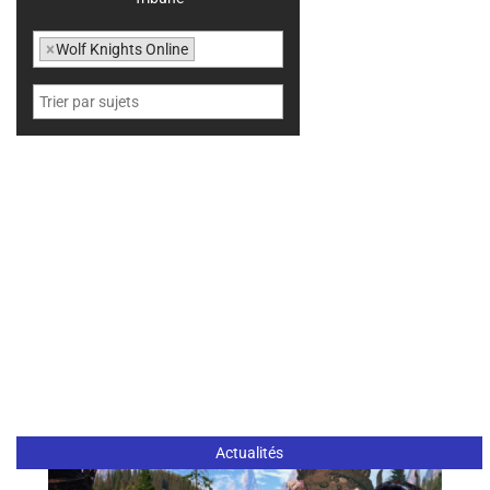
×
Wolf Knights Online
Actualités