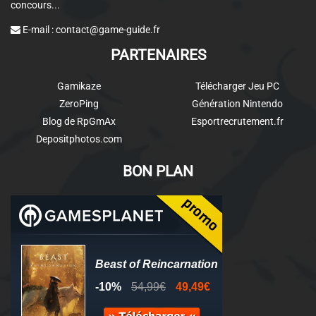
concours...
E-mail :
contact@game-guide.fr
PARTENAIRES
Gamikaze
Télécharger Jeu PC
ZeroPing
Génération Nintendo
Blog de RpGmAx
Esportrecrutement.fr
Depositphotos.com
BON PLAN