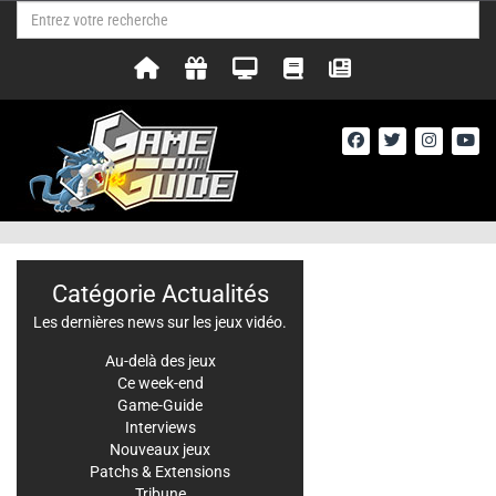
Catégorie Actualités
Les dernières news sur les jeux vidéo.
Au-delà des jeux
Ce week-end
Game-Guide
Interviews
Nouveaux jeux
Patchs & Extensions
Tribune