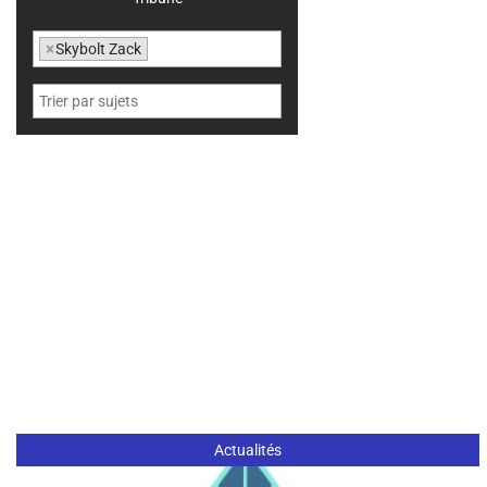
×
Skybolt Zack
Actualités