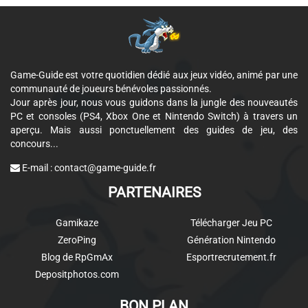
Game-Guide est votre quotidien dédié aux jeux vidéo, animé par une
communauté de joueurs bénévoles passionnés.
Jour après jour, nous vous guidons dans la jungle des nouveautés
PC et consoles (PS4, Xbox One et Nintendo Switch) à travers un
aperçu. Mais aussi ponctuellement des guides de jeu, des
concours...
E-mail :
contact@game-guide.fr
PARTENAIRES
Gamikaze
Télécharger Jeu PC
ZeroPing
Génération Nintendo
Blog de RpGmAx
Esportrecrutement.fr
Depositphotos.com
BON PLAN