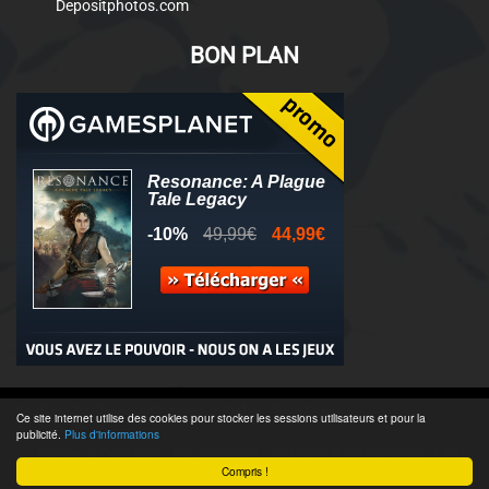
Depositphotos.com
BON PLAN
© 2011-2025 - Association Clamidra -
Wordpress
Ce site internet utilise des cookies pour stocker les sessions utilisateurs et pour la
publicité.
Plus d'informations
Équipe & Contacts
-
Recrutement
-
Publicité & Partenaires
-
CGU
-
Compris !
Accès admin