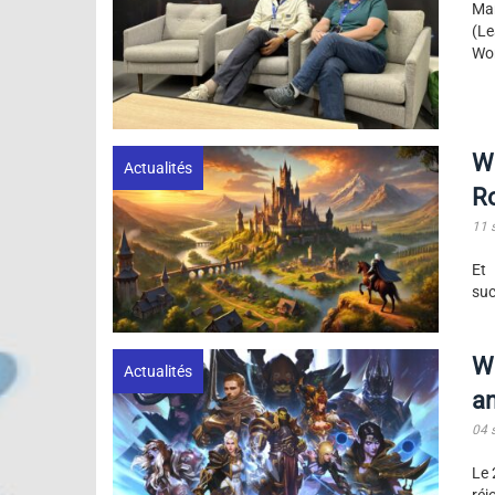
Mar
(Le
Wor
Wo
Actualités
Ro
11 
Et 
suc
Wo
Actualités
an
04 
Le 
réj