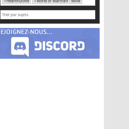
×
HearthStone
×
World of Warcraft - WoW