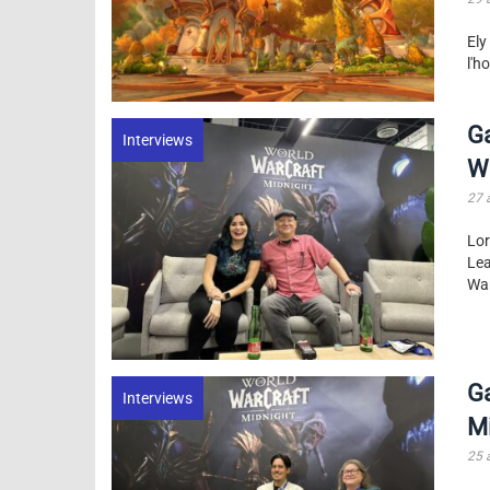
Ely
l'h
Ga
Interviews
Wo
27 
Lor
Lea
War
Ga
Interviews
Mi
25 