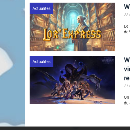
Wo
Actualités
22 
Le 
de 
Wo
Actualités
vi
r
21 
On 
du 