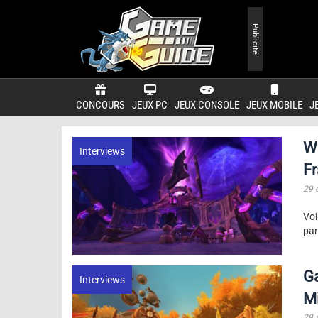
Publicité
CONCOURS
JEUX PC
JEUX CONSOLE
JEUX MOBILE
J
Wo
Interviews
F
29 
Voi
par
Ga
Interviews
Mi
29 