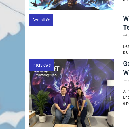
Wo
Actualités
Te
04 
Les
plu
G
Interviews
W
26 
À l
Enc
à n