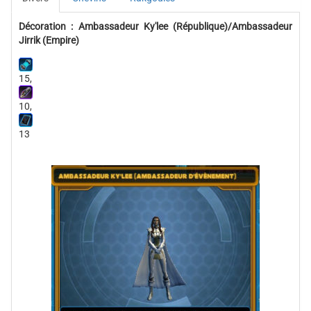
Décoration : Ambassadeur Ky'lee (République)/Ambassadeur
Jirrik (Empire)
15,
10,
13