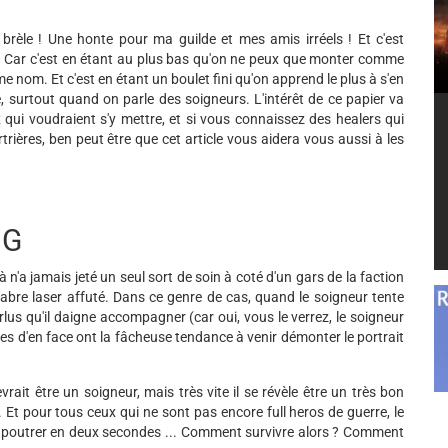
e brèle ! Une honte pour ma guilde et mes amis irréels ! Et c'est
. Car c'est en étant au plus bas qu'on ne peux que monter comme
e nom. Et c'est en étant un boulet fini qu'on apprend le plus à s'en
ie, surtout quand on parle des soigneurs. L'intérêt de ce papier va
x qui voudraient s'y mettre, et si vous connaissez des healers qui
ières, ben peut être que cet article vous aidera vous aussi à les
BG
là n'a jamais jeté un seul sort de soin à coté d'un gars de la faction
 sabre laser affuté. Dans ce genre de cas, quand le soigneur tente
us qu'il daigne accompagner (car oui, vous le verrez, le soigneur
es d'en face ont la fâcheuse tendance à venir démonter le portrait
vrait être un soigneur, mais très vite il se révèle être un très bon
 Et pour tous ceux qui ne sont pas encore full heros de guerre, le
ait poutrer en deux secondes ... Comment survivre alors ? Comment