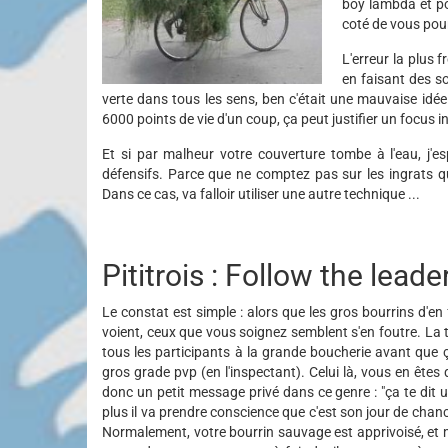
boy lambda et po
coté de vous pour 
L'erreur la plus 
en faisant des so
verte dans tous les sens, ben c'était une mauvaise idée
6000 points de vie d'un coup, ça peut justifier un focus 
Et si par malheur votre couverture tombe à l'eau, j'e
défensifs. Parce que ne comptez pas sur les ingrats qu
Dans ce cas, va falloir utiliser une autre technique ...
Pititrois : Follow the leade
Le constat est simple : alors que les gros bourrins d'en
voient, ceux que vous soignez semblent s'en foutre. La
tous les participants à la grande boucherie avant que ça
gros grade pvp (en l'inspectant). Celui là, vous en êtes
donc un petit message privé dans ce genre : "ça te dit un
plus il va prendre conscience que c'est son jour de chanc
Normalement, votre bourrin sauvage est apprivoisé, e