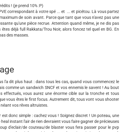
édits ! (je prend 10% :P)
 PVE correspondant à votre spé ... et ... et picétou. Là vous partez
un maximum de soin avant. Parce que tant que vous n'avez pas une
éressante qu'une pièce recrue. Attention quand même, je ne dis pas
s êtes déjà full Rakkata/Trou Noir, alors foncez tel quel en BG. En
 pas des masses.
lage
s l'a dit plus haut : dans tous les cas, quand vous commencez le
rais comme un sandwich SNCF et vos ennemis le savent ! Au bout
s effectués, vous aurez une énorme cible sur la tronche et tous
ue vous êtes le first focus. Autrement dit, tous vont vous shooter
 néant vos rêves altruistes.
r est donc simple : cachez vous ! Soignez discret ! Un poteau, une
 heal instant l'air de rien devraient vous faire gagner de précieuses
p d'eclair/de couteau/de blaster vous fera passer pour le pvp