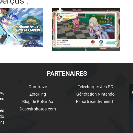
erçus :
PARTENAIRES
Gamikaze
Télécharger Jeu PC
éo,
ZeroPing
Génération Nintendo
es
Blog de RpGmAx
Esportrecrutement.fr
Depositphotos.com
des
ndo
ent