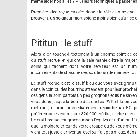
même aider nos alliés ? Plusieurs techniques à passer en 
Première idée reçue cassée donc : le rôle d'un soigneur
prouvent, un soigneur mort soigne moins bien qu'un soig
Pititun : le stuff
Alors là on touche directement à un énorme point de dé
du stuff recrue, et qui ont la sale manie d'être la majorit
soins qui tachent dont votre serviteur est un hum
inconvénients de chacune des solutions (de manière tout 
Le stuff recrue, c'est le stuff bleu que vous avez gratuit
dans le coin où des bourrins attendent pour leur procha
ces gens là sont parfois un peu grognons et ils ne savent
vous donc jusque la borne des quêtes PVP, et là on vous 
mettront, et iront immédiatement rejoindre un BG p
préfèreront le vendre pour 320 000 crédits, et chercher ai
Le stuff recrue est grosso modo l'equivalent d'un stuff
que la moindre erreur de votre groupe ou de vous même 
vient tout juste d'arriver au level 50 n'ait pas mieux, da