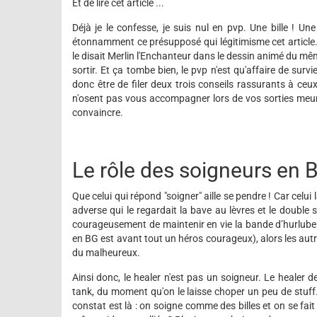
Et de lire cet article ...
Déjà je le confesse, je suis nul en pvp. Une bille ! Un
étonnamment ce présupposé qui légitimisme cet article
le disait Merlin l'Enchanteur dans le dessin animé du mêm
sortir. Et ça tombe bien, le pvp n'est qu'affaire de surv
donc être de filer deux trois conseils rassurants à ceu
n'osent pas vous accompagner lors de vos sorties meurtr
convaincre.
Le rôle des soigneurs en 
Que celui qui répond "soigner" aille se pendre ! Car celui 
adverse qui le regardait la bave au lèvres et le double
courageusement de maintenir en vie la bande d’hurluberl
en BG est avant tout un héros courageux), alors les autr
du malheureux.
Ainsi donc, le healer n'est pas un soigneur. Le healer de
tank, du moment qu'on le laisse choper un peu de stuff.
constat est là : on soigne comme des billes et on se f