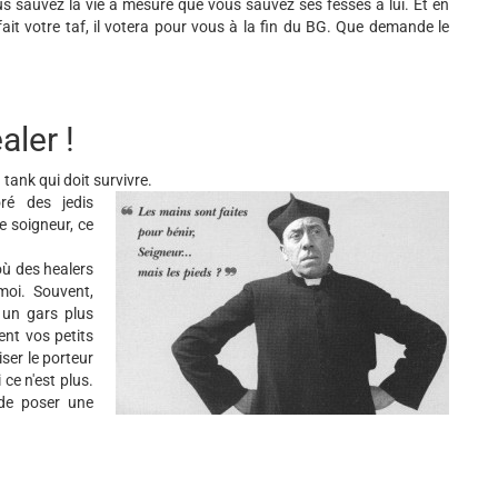
s sauvez la vie à mesure que vous sauvez ses fesses à lui. Et en
fait votre taf, il votera pour vous à la fin du BG. Que demande le
aler !
tank qui doit survivre.
é des jedis
e soigneur, ce
où des healers
moi. Souvent,
 un gars plus
ent vos petits
ser le porteur
ce n'est plus.
de poser une