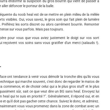
urra endormir la suspicion du gros bourrin qui vient de passer à
aller défoncer le porteur de la balle.
fréquente du noob heal est de se mettre en plein milieu de la mêlée
rts visibles. Oui, vous savez, le gros soin qui fait plein de lumière
. Préférez les sorts discret ou alors carrément bourrin. Remonter
intense sur vous parfois. Mais pas toujours.
spère pour vous que vous aviez justement le doigt sur vos sort
i reçoivent vos soins sans vous gratifier d'un merci (salauds !).
r
 face ont tendance à venir vous démolir la tronche dès qu'ils vous
 technique qui marche souvent, c'est donc de regarder le matos de
 commence, et de choisir celui qui a le plus gros stuff et le plus
 quasiment sûr, sait ce que veut dire un BG sans heal. Envoyez lui
 heal qui te suis en priorité ?". Généralement, il répond oui, et en
e et qu'il doit pas gacher cette chance. Suivez le donc, et admirez.
t maintenant vous vous promenez dans la zone de combat avec un