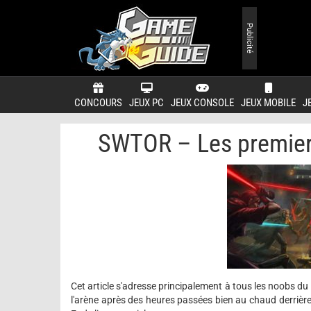
Publicité
CONCOURS
JEUX PC
JEUX CONSOLE
JEUX MOBILE
J
SWTOR – Les premiers
Cet article s'adresse principalement à tous les noobs du
l'arène
après des heures passées bien au chaud derrière s