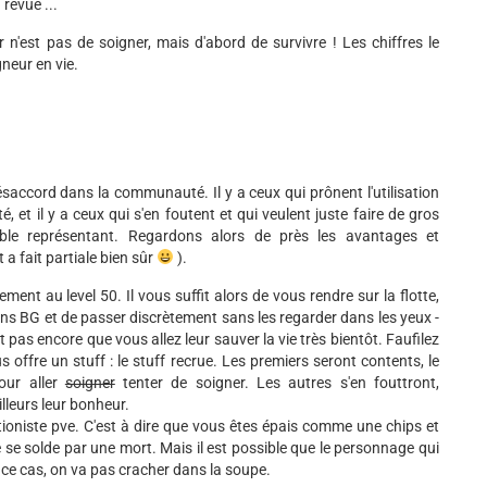
revue ...
 n'est pas de soigner, mais d'abord de survivre ! Les chiffres le
neur en vie.
saccord dans la communauté. Il y a ceux qui prônent l'utilisation
é, et il y a ceux qui s'en foutent et qui veulent juste faire de gros
ble représentant. Regardons alors de près les avantages et
a fait partiale bien sûr
).
ement au level 50. Il vous suffit alors de vous rendre sur la flotte,
ins BG et de passer discrètement sans les regarder dans les yeux -
 pas encore que vous allez leur sauver la vie très bientôt. Faufilez
offre un stuff : le stuff recrue. Les premiers seront contents, le
our aller
soigner
tenter de soigner. Les autres s'en fouttront,
lleurs leur bonheur.
 tioniste pve. C'est à dire que vous êtes épais comme une chips et
se solde par une mort. Mais il est possible que le personnage qui
ns ce cas, on va pas cracher dans la soupe.