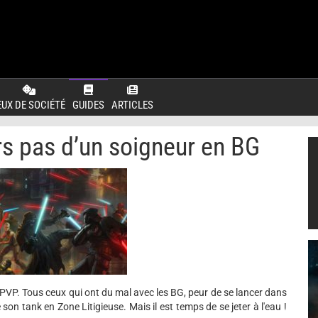
EUX DE SOCIÉTÉ
GUIDES
ARTICLES
 pas d’un soigneur en BG
 PVP. Tous ceux qui ont du mal avec les BG, peur de se lancer dans
on tank en Zone Litigieuse. Mais il est temps de se jeter à l'eau !