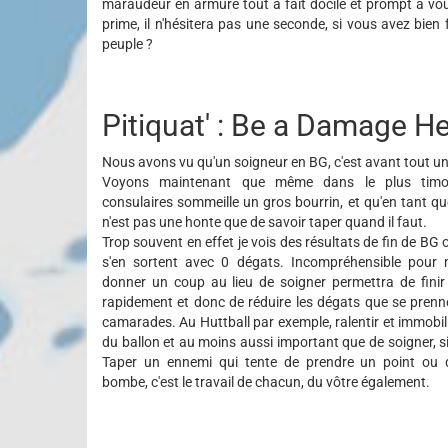
maraudeur en armure tout à fait docile et prompt à vou
prime, il n'hésitera pas une seconde, si vous avez bien 
peuple ?
Pitiquat' : Be a Damage He
Nous avons vu qu'un soigneur en BG, c'est avant tout un 
Voyons maintenant que même dans le plus timor
consulaires sommeille un gros bourrin, et qu'en tant qu
n'est pas une honte que de savoir taper quand il faut.
Trop souvent en effet je vois des résultats de fin de BG 
s'en sortent avec 0 dégats. Incompréhensible pour 
donner un coup au lieu de soigner permettra de finir
rapidement et donc de réduire les dégats que se prenn
camarades. Au Huttball par exemple, ralentir et immobili
du ballon et au moins aussi important que de soigner, si 
Taper un ennemi qui tente de prendre un point ou 
bombe, c'est le travail de chacun, du vôtre également.