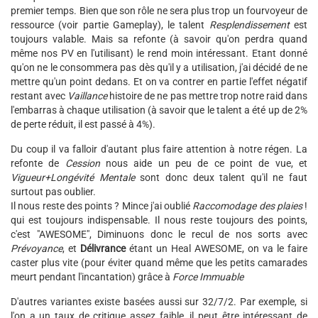
premier temps. Bien que son rôle ne sera plus trop un fourvoyeur de
ressource (voir partie Gameplay), le talent
Resplendissement
est
toujours valable. Mais sa refonte (à savoir qu'on perdra quand
même nos PV en l'utilisant) le rend moin intéressant. Etant donné
qu'on ne le consommera pas dès qu'il y a utilisation, j'ai décidé de ne
mettre qu'un point dedans. Et on va contrer en partie l'effet négatif
restant avec
Vaillance
histoire de ne pas mettre trop notre raid dans
l'embarras à chaque utilisation (à savoir que le talent a été up de 2%
de perte réduit, il est passé à 4%).
Du coup il va falloir d'autant plus faire attention à notre régen. La
refonte de
Cession
nous aide un peu de ce point de vue, et
Vigueur+Longévité Mentale
sont donc deux talent qu'il ne faut
surtout pas oublier.
Il nous reste des points ? Mince j'ai oublié
Raccomodage des plaies
!
qui est toujours indispensable. Il nous reste toujours des points,
c'est "AWESOME", Diminuons donc le recul de nos sorts avec
Prévoyance
, et
Délivrance
étant un Heal AWESOME, on va le faire
caster plus vite (pour éviter quand même que les petits camarades
meurt pendant l'incantation) grâce à
Force Immuable
D'autres variantes existe basées aussi sur 32/7/2. Par exemple, si
l'on a un taux de critique assez faible, il peut être intéressant de