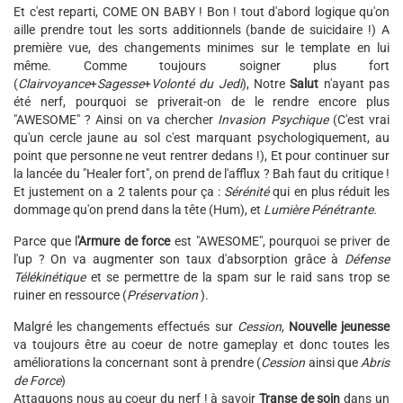
Et c'est reparti, COME ON BABY ! Bon ! tout d'abord logique qu'on
aille prendre tout les sorts additionnels (bande de suicidaire !) A
première vue, des changements minimes sur le template en lui
même. Comme toujours soigner plus fort
(
Clairvoyance
+
Sagesse
+
Volonté du Jedi
), Notre
Salut
n'ayant pas
été nerf, pourquoi se priverait-on de le rendre encore plus
"AWESOME" ? Ainsi on va chercher
Invasion Psychique
(C'est vrai
qu'un cercle jaune au sol c'est marquant psychologiquement, au
point que personne ne veut rentrer dedans !), Et pour continuer sur
la lancée du "Healer fort", on prend de l'afflux ? Bah faut du critique !
Et justement on a 2 talents pour ça :
Sérénité
qui en plus réduit les
dommage qu'on prend dans la tête (Hum), et
Lumière Pénétrante.
Parce que l
'Armure de force
est "AWESOME", pourquoi se priver de
l'up ? On va augmenter son taux d'absorption grâce à
Défense
Télékinétique
et se permettre de la spam sur le raid sans trop se
ruiner en ressource (
Préservation
).
Malgré les changements effectués sur
Cession
,
Nouvelle jeunesse
va toujours être au coeur de notre gameplay et donc toutes les
améliorations la concernant sont à prendre (
Cession
ainsi que
Abris
de Force
)
Attaquons nous au coeur du nerf ! à savoir
Transe de soin
dans un