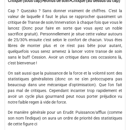
Critique (sous cap)>Bonus de soin>Critique (au dessus du cap)
Cap ? Quezako ? Sans donner vraiment de chiffres. C'est la
valeur de laquelle il faut le plus se rapprocher quasiment un
critique de Transe de soin/Innervation à chaque fois que vous le
lancez (Donc pour faire en sorte que vous ayez un noble
sacrifice gratuit). Personnellement je situe cette valeur autours
de 25/30% ensuite c'est selon le confort de chacun. Vous êtes
libres de monter plus et ce n'est pas bête pour autant,
quelquefois vous serez amenez à lancer votre transe de soin
sans le buff Cession. Avoir un critique dans ces occasions là,
c'est bienvenue !
On sait aussi que la puissance de la force et la volonté sont des
statistiques généralistes (donc on ne s'en préoccupera pas
beaucoup dans une mécanique d'optimisation). Que l'on fait
pas mal de critiques. Cependant incanter trop rapidement et
avoir un cycle plus gourmand peut nous porter préjudice vu
notre faible regen à vide de force.
De manière générale pour un Erudit Puissance/afflux (comme
son nom l'indique) on aura un ordre de priorité des statistiques
de cette figure ci