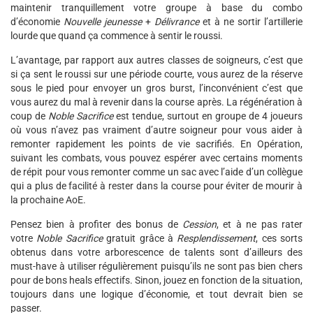
maintenir tranquillement votre groupe à base du combo
d’économie
Nouvelle jeunesse
+
Délivrance
et à ne sortir l’artillerie
lourde que quand ça commence à sentir le roussi.
L’avantage, par rapport aux autres classes de soigneurs, c’est que
si ça sent le roussi sur une période courte, vous aurez de la réserve
sous le pied pour envoyer un gros burst, l’inconvénient c’est que
vous aurez du mal à revenir dans la course après. La régénération à
coup de
Noble Sacrifice
est tendue, surtout en groupe de 4 joueurs
où vous n’avez pas vraiment d’autre soigneur pour vous aider à
remonter rapidement les points de vie sacrifiés. En Opération,
suivant les combats, vous pouvez espérer avec certains moments
de répit pour vous remonter comme un sac avec l’aide d’un collègue
qui a plus de facilité à rester dans la course pour éviter de mourir à
la prochaine AoE.
Pensez bien à profiter des bonus de
Cession
, et à ne pas rater
votre
Noble Sacrifice
gratuit grâce à
Resplendissement
, ces sorts
obtenus dans votre arborescence de talents sont d’ailleurs des
must-have à utiliser régulièrement puisqu’ils ne sont pas bien chers
pour de bons heals effectifs. Sinon, jouez en fonction de la situation,
toujours dans une logique d’économie, et tout devrait bien se
passer.