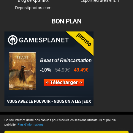
Blog de RpGmAx
Esportrecrutement.fr
Depositphotos.com
BON PLAN
© 2011-2025 - Association Clamidra -
Wordpress
Ce site internet utilise des cookies pour stocker les sessions utilisateurs et pour la
publicité.
Plus d'informations
Équipe & Contacts
-
Recrutement
-
Publicité & Partenaires
-
CGU
-