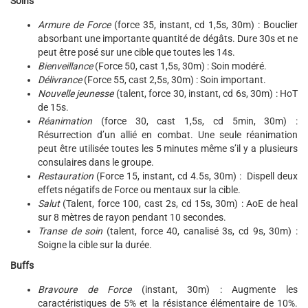
Soins
Armure de Force
(force 35, instant, cd 1,5s, 30m) : Bouclier
absorbant une importante quantité de dégâts. Dure 30s et ne
peut être posé sur une cible que toutes les 14s.
Bienveillance
(Force 50, cast 1,5s, 30m) : Soin modéré.
Délivrance
(Force 55, cast 2,5s, 30m) : Soin important.
Nouvelle jeunesse
(talent, force 30, instant, cd 6s, 30m) : HoT
de 15s.
Réanimation
(force 30, cast 1,5s, cd 5min, 30m) :
Résurrection d’un allié en combat. Une seule réanimation
peut être utilisée toutes les 5 minutes même s’il y a plusieurs
consulaires dans le groupe.
Restauration
(Force 15, instant, cd 4.5s, 30m) : Dispell deux
effets négatifs de Force ou mentaux sur la cible.
Salut
(Talent, force 100, cast 2s, cd 15s, 30m) : AoE de heal
sur 8 mètres de rayon pendant 10 secondes.
Transe de soin
(talent, force 40, canalisé 3s, cd 9s, 30m) :
Soigne la cible sur la durée.
Buffs
Bravoure de Force
(instant, 30m) : Augmente les
caractéristiques de 5% et la résistance élémentaire de 10%.