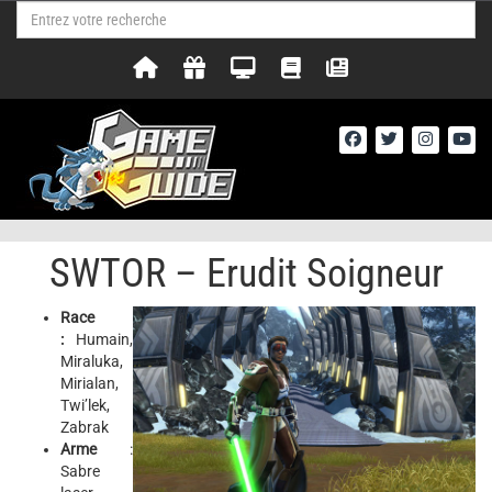
SWTOR – Erudit Soigneur
Race
:
Humain,
Miraluka,
Mirialan,
Twi’lek,
Zabrak
Arme
:
Sabre