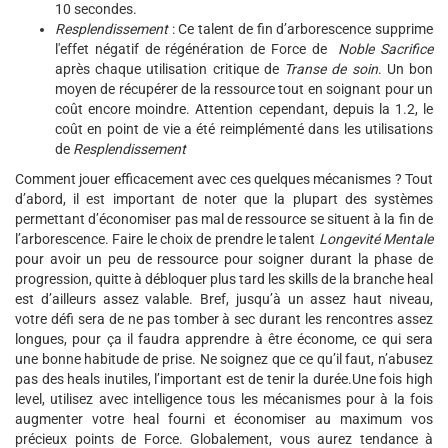
10 secondes.
Resplendissement
: Ce talent de fin d’arborescence supprime
l'effet négatif de régénération de Force de
Noble Sacrifice
après chaque utilisation critique de
Transe de soin
. Un bon
moyen de récupérer de la ressource tout en soignant pour un
coût encore moindre. Attention cependant, depuis la 1.2, le
coût en point de vie a été reimplémenté dans les utilisations
de
Resplendissement
Comment jouer efficacement avec ces quelques mécanismes ? Tout
d’abord, il est important de noter que la plupart des systèmes
permettant d’économiser pas mal de ressource se situent à la fin de
l’arborescence. Faire le choix de prendre le talent
Longevité Mentale
pour avoir un peu de ressource pour soigner durant la phase de
progression, quitte à débloquer plus tard les skills de la branche heal
est d’ailleurs assez valable. Bref, jusqu’à un assez haut niveau,
votre défi sera de ne pas tomber à sec durant les rencontres assez
longues, pour ça il faudra apprendre à être économe, ce qui sera
une bonne habitude de prise. Ne soignez que ce qu’il faut, n’abusez
pas des heals inutiles, l’important est de tenir la durée.Une fois high
level, utilisez avec intelligence tous les mécanismes pour à la fois
augmenter votre heal fourni et économiser au maximum vos
précieux points de Force. Globalement, vous aurez tendance à