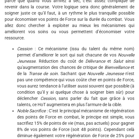
parce que quand vous arrivez à sec, c’est assez compliqué de
revenir dans la course. Votre logique sera donc généralement de
soigner juste ce qu’il faut, à un rythme le plus tranquille possible
pour économiser vos points de Force sur la durée du combat. Vous
allez donc chercher à exploiter au mieux les mécanismes qui
améliorent vos soins ou vous permettent d’économiser votre
ressource.
Cession
: Ce mécanisme (issu du talent du même nom)
permet d’améliorer le sort qui suit chacune de vos
Nouvelle
Jeunesse
. Réduction du coût de
Délivrance
et
Salut
ainsi
qu'augmentation des chances de critique de
Bienveillance
et
de la
Transe de soin
. Sachant que
Nouvelle Jeunesse
n’est
pas une compétence qui vous coûte cher en points de Force,
vous aurez tendance à l’utiliser aussi souvent que possible (à
condition qu’il y ai quelque chose à soigner bien sûr) pour
déclencher
Cession
, sans parler du fait que grâce à vos
talents, ce HoT augmentera en plus l’armure de la cible.
Noble Sacrifice
: C’est le principal mécanisme de régénération
des points de Force en combat, le principe est simple, vous
sacrifiez 15% de points de vie (max, pas actuels) pour gagner
8% de vos points de Force (soit 48 points). Cependant celà
diminue également votre régénération de Force de 25% pour