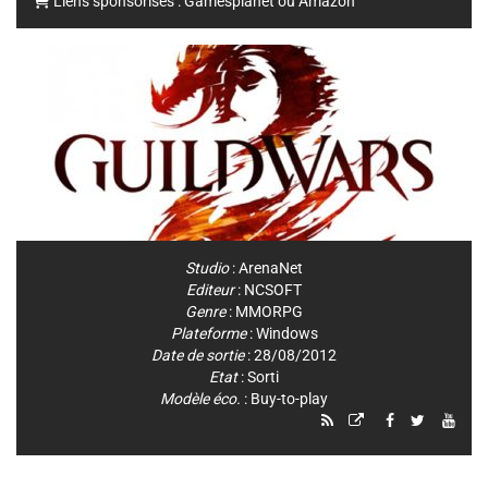
Liens sponsorisés :
Gamesplanet
ou
Amazon
Studio
:
ArenaNet
Editeur
:
NCSOFT
Genre
:
MMORPG
Plateforme
:
Windows
Date de sortie
: 28/08/2012
Etat
: Sorti
Modèle éco.
: Buy-to-play