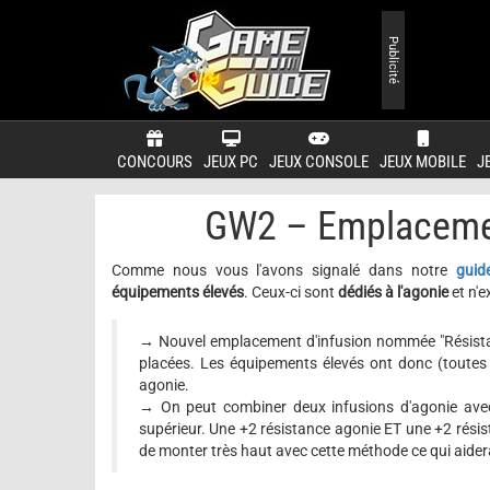
Publicité
CONCOURS
JEUX PC
JEUX CONSOLE
JEUX MOBILE
J
GW2 – Emplacemen
Comme nous vous l'avons signalé dans notre
guid
équipements élevés
. Ceux-ci sont
dédiés à l'agonie
et n'e
→ Nouvel emplacement d'infusion nommée "Résistance
placées. Les équipements élevés ont donc (toutes 
agonie.
→ On peut combiner deux infusions d'agonie avec 
supérieur. Une +2 résistance agonie ET une +2 résis
de monter très haut avec cette méthode ce qui aider