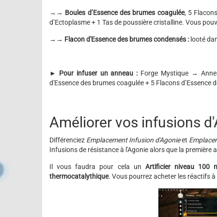
→→
Boules d’Essence des brumes coagulée
, 5 Flacon
d’Ectoplasme + 1 Tas de poussière cristalline. Vous pouv
→→
Flacon d'Essence des brumes condensés :
looté dan
►
Pour infuser un anneau :
Forge Mystique → Anneau
d'Essence des brumes coagulée + 5 Flacons d’Essence 
Améliorer vos infusions d
Différenciez
Emplacement Infusion d'Agonie
et
Emplaceme
Infusions de résistance à l'Agonie alors que la première 
Il vous faudra pour cela un
Artificier niveau 100
thermocatalythique
. Vous pourrez acheter les réactifs 