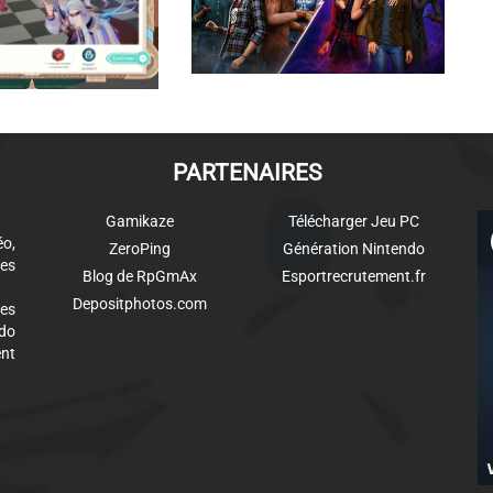
PARTENAIRES
Gamikaze
Télécharger Jeu PC
éo,
ZeroPing
Génération Nintendo
es
Blog de RpGmAx
Esportrecrutement.fr
Depositphotos.com
des
ndo
ent