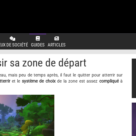
EUX DE SOCIÉTÉ
GUIDES
ARTICLES
sir sa zone de départ
, mais peu de temps après, il faut le quitter pour atterrir sur
tterrir
et le
système de choix
de la zone est assez
compliqué
à