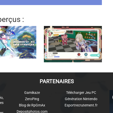
erçus :
PARTENAIRES
Gamikaze
Télécharger Jeu PC
éo,
ZeroPing
Génération Nintendo
es
Blog de RpGmAx
Esportrecrutement.fr
Depositphotos.com
des