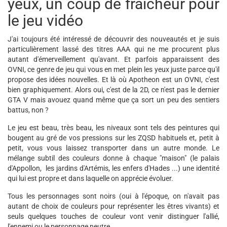
yeux, un coup de fraîcheur pour
le jeu vidéo
J'ai toujours été intéressé de découvrir des nouveautés et je suis
particulièrement lassé des titres AAA qui ne me procurent plus
autant d'émerveillement qu'avant. Et parfois apparaissent des
OVNI, ce genre de jeu qui vous en met plein les yeux juste parce qu'il
propose des idées nouvelles. Et là où Apotheon est un OVNI, c'est
bien graphiquement. Alors oui, c'est de la 2D, ce n'est pas le dernier
GTA V mais avouez quand même que ça sort un peu des sentiers
battus, non ?
Le jeu est beau, très beau, les niveaux sont tels des peintures qui
bougent au gré de vos pressions sur les ZQSD habituels et, petit à
petit, vous vous laissez transporter dans un autre monde. Le
mélange subtil des couleurs donne à chaque "maison" (le palais
d'Appollon, les jardins d'Artémis, les enfers d'Hades ...) une identité
qui lui est propre et dans laquelle on apprécie évoluer.
Tous les personnages sont noirs (oui à l'époque, on n'avait pas
autant de choix de couleurs pour représenter les êtres vivants) et
seuls quelques touches de couleur vont venir distinguer l'allié,
l'ennemi ou le personnage neutre.