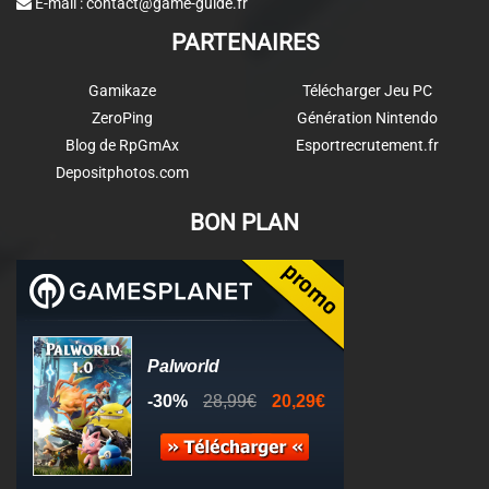
E-mail :
contact@game-guide.fr
PARTENAIRES
Gamikaze
Télécharger Jeu PC
ZeroPing
Génération Nintendo
Blog de RpGmAx
Esportrecrutement.fr
Depositphotos.com
BON PLAN