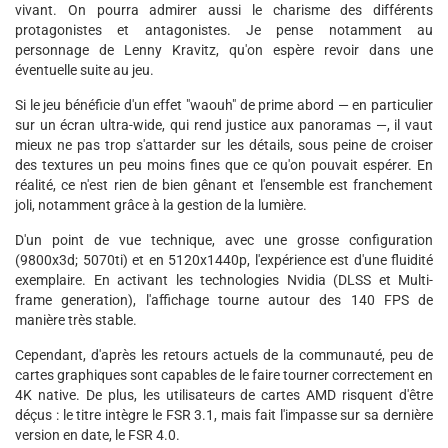
vivant. On pourra admirer aussi le charisme des différents
protagonistes et antagonistes. Je pense notamment au
personnage de Lenny Kravitz, qu'on espère revoir dans une
éventuelle suite au jeu.
Si le jeu bénéficie d'un effet "waouh" de prime abord — en particulier
sur un écran ultra-wide, qui rend justice aux panoramas —, il vaut
mieux ne pas trop s'attarder sur les détails, sous peine de croiser
des textures un peu moins fines que ce qu'on pouvait espérer. En
réalité, ce n'est rien de bien gênant et l'ensemble est franchement
joli, notamment grâce à la gestion de la lumière.
D'un point de vue technique, avec une grosse configuration
(9800x3d; 5070ti) et en 5120x1440p, l'expérience est d'une fluidité
exemplaire. En activant les technologies Nvidia (DLSS et Multi-
frame generation), l'affichage tourne autour des 140 FPS de
manière très stable.
Cependant, d'après les retours actuels de la communauté, peu de
cartes graphiques sont capables de le faire tourner correctement en
4K native. De plus, les utilisateurs de cartes AMD risquent d'être
déçus : le titre intègre le FSR 3.1, mais fait l'impasse sur sa dernière
version en date, le FSR 4.0.