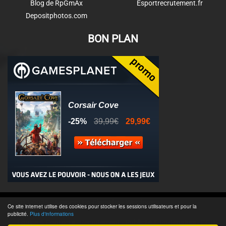
Blog de RpGmAx
Esportrecrutement.fr
Depositphotos.com
BON PLAN
© 2011-2025 - Association Clamidra -
Wordpress
Ce site internet utilise des cookies pour stocker les sessions utilisateurs et pour la
publicité.
Plus d'informations
Équipe & Contacts
-
Recrutement
-
Publicité & Partenaires
-
CGU
-