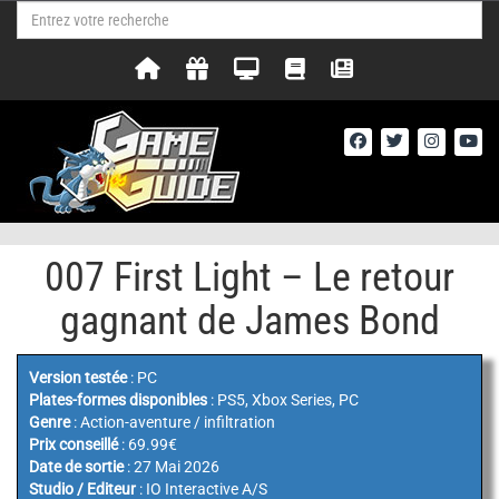
007 First Light – Le retour
gagnant de James Bond
Version testée
: PC
Plates-formes disponibles
: PS5, Xbox Series, PC
Genre
: Action-aventure / infiltration
Prix conseillé
: 69.99€
Date de sortie
: 27 Mai 2026
Studio / Editeur
: IO Interactive A/S