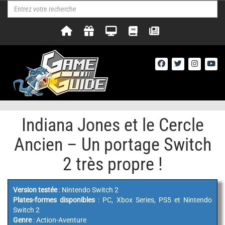
Indiana Jones et le Cercle
Ancien – Un portage Switch
2 très propre !
Version testée
: Nintendo Switch 2
Plates-formes disponibles
: PC, Xbox Series, PS5 et Nintendo
Switch 2
Genre
: Action-Aventure