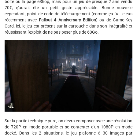
boîte ou la page eShop, mais pour un jeu de presque 2 ans vendu
70€, ç'aurait été un petit geste appréciable. Bonne nouvelle
cependant, point de code de téléchargement (comme ça fut le cas
récemment avec
Fallout 4 Anniversary Edition
) ou de Game-Key
Card, ici, le jeu est présent sur la cartouche dans son intégralité et
réussissant l'exploit de ne pas peser plus de 60Go.
Sur la partie technique pure, on devra composer avec une résolution
de 720P en mode portable et se contenter d'un 1080P en mode
docké. Dans les 2 situations, le jeu plafonne à 30 images par