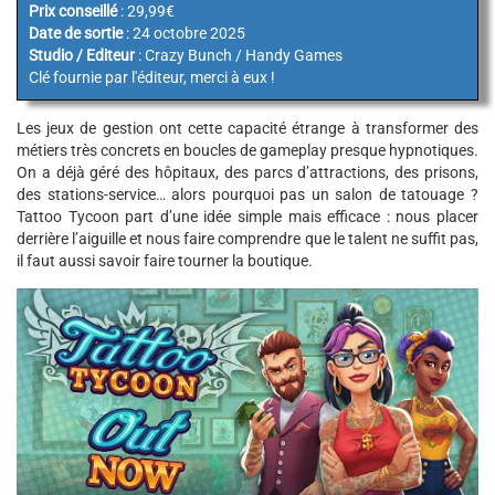
Prix conseillé
: 29,99€
Date de sortie
: 24 octobre 2025
Studio / Editeur
: Crazy Bunch / Handy Games
Clé fournie par l'éditeur, merci à eux !
Les jeux de gestion ont cette capacité étrange à transformer des
métiers très concrets en boucles de gameplay presque hypnotiques.
On a déjà géré des hôpitaux, des parcs d’attractions, des prisons,
des stations-service… alors pourquoi pas un salon de tatouage ?
Tattoo Tycoon part d’une idée simple mais efficace : nous placer
derrière l’aiguille et nous faire comprendre que le talent ne suffit pas,
il faut aussi savoir faire tourner la boutique.