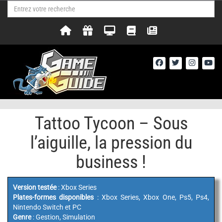
Tattoo Tycoon – Sous
l’aiguille, la pression du
business !
Version testée
: Xbox Series
Plates-formes disponibles
: Xbox Series, Xbox One, Ps5, Ps4,
Nintendo Switch et PC
Genre
: Gestion, Simulation